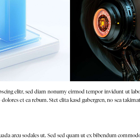
pscing elitr, sed diam nonumy eirmod tempor invidunt ut lab
 dolores et ea rebum. Stet clita kasd gubergren, no sea takim
suada arcu sodales ut. Sed sed quam ut ex bibendum commodo 