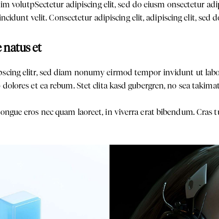
enim volutpSectetur adipiscing elit, sed do eiusm onsectetur ad
incidunt velit. Consectetur adipiscing elit, adipiscing elit, sed d
e natus et
pscing elitr, sed diam nonumy eirmod tempor invidunt ut lab
 dolores et ea rebum. Stet clita kasd gubergren, no sea takim
ongue eros nec quam laoreet, in viverra erat bibendum. Cras tu