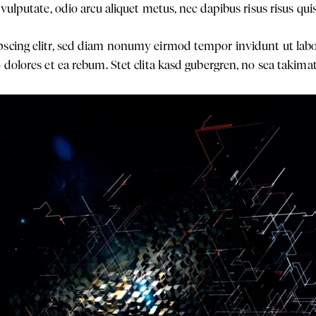
vulputate, odio arcu aliquet metus, nec dapibus risus risus quis
pscing elitr, sed diam nonumy eirmod tempor invidunt ut lab
 dolores et ea rebum. Stet clita kasd gubergren, no sea takim